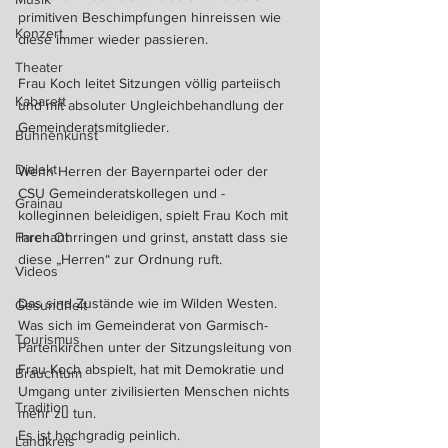
primitiven Beschimpfungen hinreissen wie 
Konzert
diese immer wieder passieren.
Theater
Frau Koch leitet Sitzungen völlig parteiisch 
Kabarett
und mit absoluter Ungleichbehandlung der 
Gemeinderatsmitglieder.
Bühnenkunst
Dialekt
Wenn Herren der Bayernpartei oder der 
CSU Gemeinderatskollegen und - 
Grainau
kolleginnen beleidigen, spielt Frau Koch mit 
Farchant
ihren Ohrringen und grinst, anstatt dass sie 
diese „Herren“ zur Ordnung ruft.
Videos
Das sind Zustände wie im Wilden Westen.
Gesundheit
Was sich im Gemeinderat von Garmisch-
Tourismus
Partenkirchen unter der Sitzungsleitung von 
Frau Koch abspielt, hat mit Demokratie und 
Brauchtum
Umgang unter zivilisierten Menschen nichts 
Tradition
mehr zu tun.
Es ist hochgradig peinlich.
Landkreis