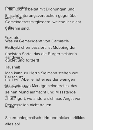
Kommunales
Frau Koch arbeitet mit Drohungen und 
Einschüchterungsversuchen gegenüber 
Ausbildung
Gemeinderatsmitgliedern, welche ihr nicht 
Kultur
genehm sind.
Rezepte
Was im Gemeinderat von Garmisch-
Hobby
Partenkirchen passiert, ist Mobbing der 
übelsten Sorte, das die Bürgermeisterin 
Handwerk
duldet und fördert!
Haushalt
Man kann zu Herrn Sielmann stehen wie 
Tierschutz
man will. Aber er ist eines der wenigen 
Mitglieder des Marktgemeinderates, das 
Wissenschaft
seinen Mund aufmacht und Missstände 
Humor
anprangert, wo andere sich aus Angst vor 
Repressalien nicht trauen.
Medien
Sitzen phlegmatisch drin und nicken kritiklos 
alles ab!