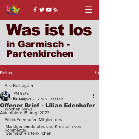
Was ist los
in Garmisch -
Partenkirchen
Beitrag
Alle Beiträge
PM GaPa
Alle Beiträge
19. März 2023
2 Min. Lesezeit
Offener Brief - Lilian Edenhofer
Wochen News
Aktualisiert:
18. Aug. 2023
Politik
Lilian Edenhofer, Mitglied des 
Marktgemeinderates und Kreisrätin von 
Kommentar
Garmisch-Partenkirchen