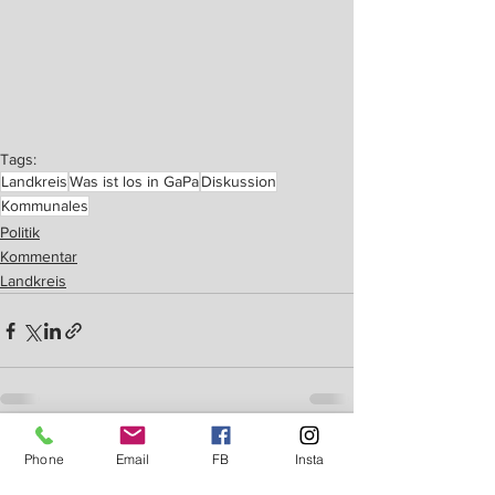
Tags:
Landkreis
Was ist los in GaPa
Diskussion
Kommunales
Politik
Kommentar
Landkreis
Alle ansehen
Aktuelle Beiträge
Phone
Email
FB
Insta