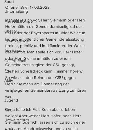
Sport
Offener Brief 17.03.2023
Unterhaltung
Man stelle sich vor, Herr Sielmann oder Herr 
MeinGastroTipp
Hofer hätten ein Gemeinderatsmitglied der 
Charity
CSU oder der Bayernpartei in übler Weise in 
laufender, öffentlicher Gemeinderatssitzung 
Eventkalender
ordinär, primitiv und in diffamierender Weise 
Business
beschimpft. Man stelle sich vor, Herr Hofer 
oder Herr Sielmann hätten zu einem 
Gesellschaft
Gemeinderatsmitglied der CSU gesagt, 
Freizeit
„deinen Scheißdreck kann i nimmer hören.“ 
So wie aus den Reihen der CSU gegen 
Aktiv
Herrn Sielmann am Donnerstag der 
Familie
vergangenen Gemeinderatssitzung zu hören 
war.
Jugend
Dann hätte ich Frau Koch aber erleben 
Natur
wollen! Aber weder Herr Hofer, noch Herr 
Umweltschutz
Sielmann oder ich lassen sich zu solch einer 
ordinären Ausdrucksweise und zu solch 
Musik