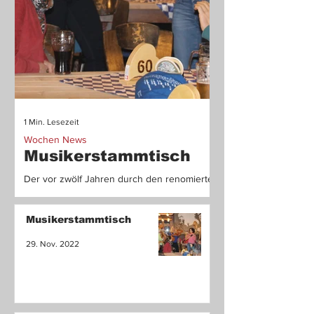
1 Min. Lesezeit
1 Min. Lesezeit
Wochen News
Wochen News
Musikerstammtisch
Was ist los 
Garmisch-
Der vor zwölf Jahren durch den renomierten
Partenkirc
Garmisch-Partenkirchner Arzt Dr. Günter
Steinebach und einigen Freunden
Regionales Online- u
Musikerstammtisch
gegründete Musikerstammt
und Informationsporta
29. Nov. 2022