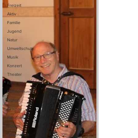
Freizeit
Aktiv
Familie
Jugend
Natur
Umweltschutz
Musik
Konzert
Theater
Kabarett
Bühnenkunst
Dialekt
Grainau
Farchant
Videos
Gesundheit