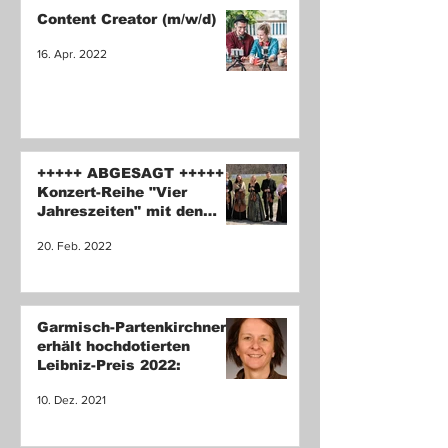
Content Creator (m/w/d)
16. Apr. 2022
+++++ ABGESAGT +++++
Konzert-Reihe "Vier
Jahreszeiten" mit den
Nymphenburger
20. Feb. 2022
Streichersolisten
Garmisch-Partenkirchnerin
erhält hochdotierten
Leibniz-Preis 2022:
10. Dez. 2021