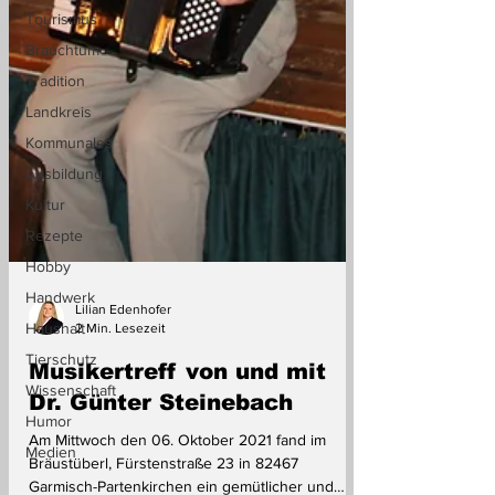
Tourismus
Brauchtum
Tradition
Landkreis
Kommunales
Ausbildung
Kultur
Rezepte
Hobby
Handwerk
Haushalt
Lilian Edenhofer
2 Min. Lesezeit
Tierschutz
Musikertreff von und mit
Wissenschaft
Dr. Günter Steinebach
Humor
Medien
Am Mittwoch den 06. Oktober 2021 fand im
Bräustüberl, Fürstenstraße 23 in 82467